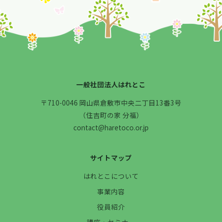
一般社団法人はれとこ
〒710-0046 岡山県倉敷市中央二丁目13番3号
（住吉町の家 分福）
contact@haretoco.or.jp
サイトマップ
はれとこについて
事業内容
役員紹介
講座・セミナー